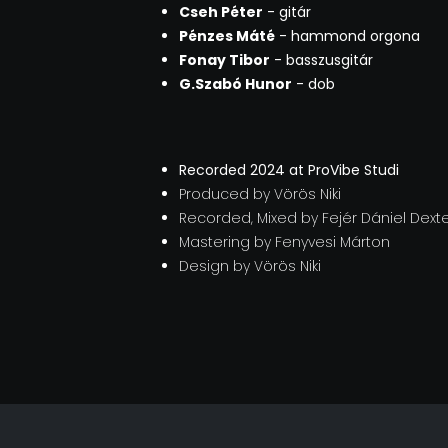
Cseh Péter
- gitár
Pénzes Máté
- hammond orgona
Fonay Tibor
- basszusgitár
G.Szabó Hunor
- dob
Recorded 2024 at ProVibe Studi
Produced by Vörös Niki
Recorded, Mixed by Fejér Dániel Dext
Mastering by Fenyvesi Márton
Design by Vörös Niki